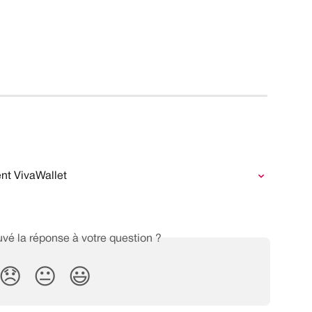
nt VivaWallet
vé la réponse à votre question ?
😞
😐
😃