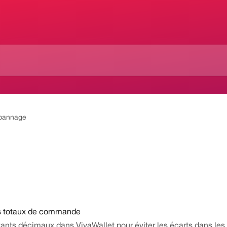
pannage
des totaux de commande
tants décimaux dans VivaWallet pour éviter les écarts dans l