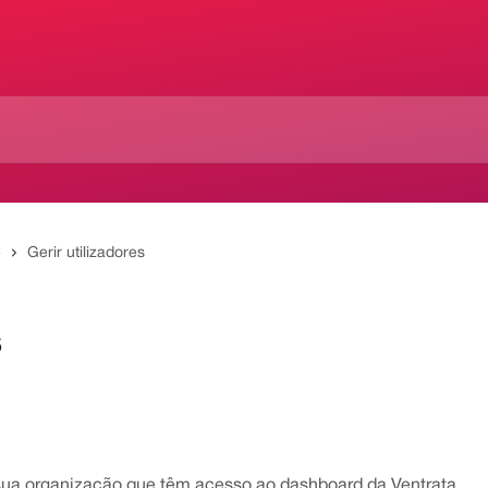
e
Gerir utilizadores
s
 sua organização que têm acesso ao dashboard da Ventrata.