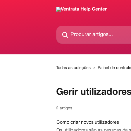
Ir para conteúdo principal
Procurar artigos...
Todas as coleções
Painel de control
Gerir utilizadore
2 artigos
Como criar novos utilizadores
Os utilizadores são as pessoas da