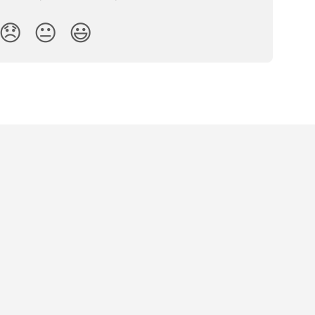
😞
😐
😃