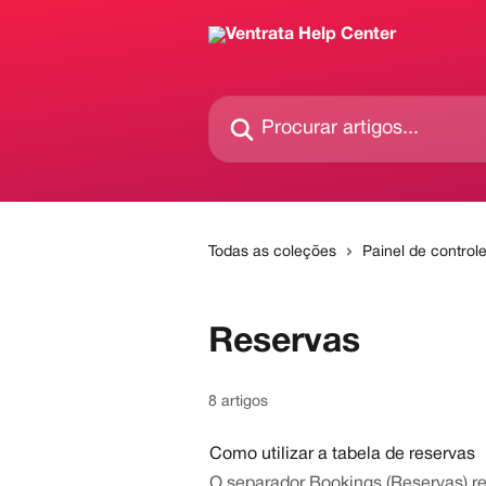
Ir para conteúdo principal
Procurar artigos...
Todas as coleções
Painel de control
Reservas
8 artigos
Como utilizar a tabela de reservas
O separador Bookings (Reservas) re