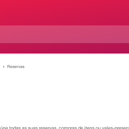
e
Reservas
úne todas as suas reservas, compras de itens ou vales-presen