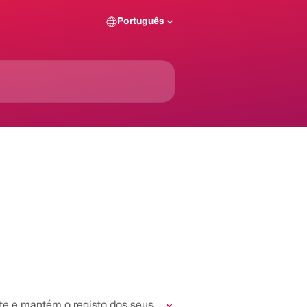
Português
te e mantém o registo dos seus