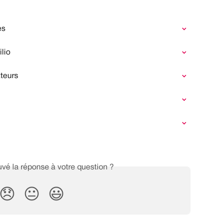
es
lio
teurs
vé la réponse à votre question ?
😞
😐
😃