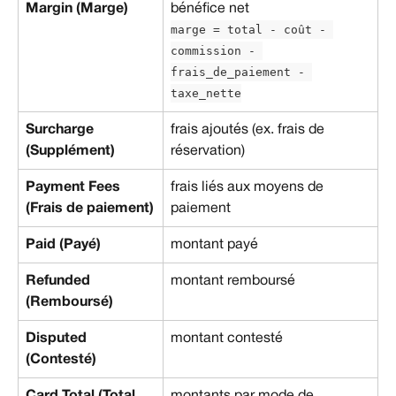
Margin (Marge)
bénéfice net
marge = total - coût - 
commission - 
frais_de_paiement - 
taxe_nette
Surcharge 
frais ajoutés (ex. frais de 
(Supplément)
réservation)
Payment Fees 
frais liés aux moyens de 
(Frais de paiement)
paiement
Paid (Payé)
montant payé
Refunded 
montant remboursé
(Remboursé)
Disputed 
montant contesté
(Contesté)
Card Total (Total 
montants par mode de 